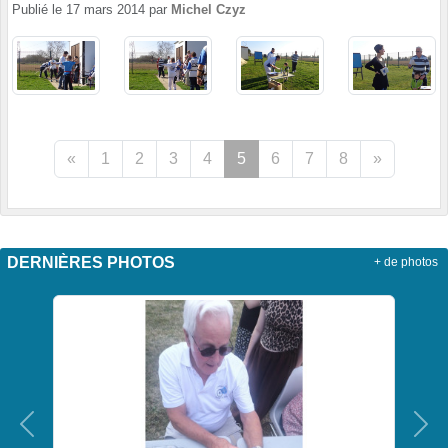
Publié le
17 mars 2014
par
Michel Czyz
«
1
2
3
4
5
6
7
8
»
DERNIÈRES PHOTOS
+ de photos
Précedent
Sui