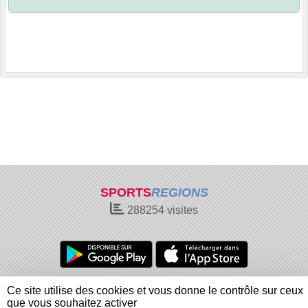
SPORTS
REGIONS
288254
visites
Charte cookies
Gestion des cookies
Ce site utilise des cookies et vous donne le contrôle sur ceux
Informations légales
Signaler un contenu inapproprié
que vous souhaitez activer