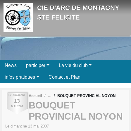
Panneau de gestion des cookies
CIE D'ARC DE MONTAGNY
STE FELICITE
News
participer
La vie du club
infos pratiques
Contact et Plan
Le
dimanche
Accueil
BOUQUET PROVINCIAL NOYON
13
BOUQUET
MAI
2007
PROVINCIAL NOYON
Le
dimanche
13
mai
2007